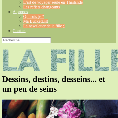
L’art de voyager seule en Thaïlande
Les reflets changeants
A propos
Qui suis-je ?
Ma BucketList
La newsletter de la fille ;)
Contact
Dessins, destins, desseins... et
un peu de seins