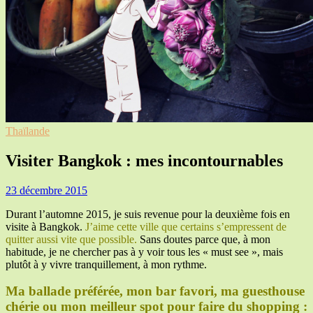
Thaïlande
Visiter Bangkok : mes incontournables
23 décembre 2015
Durant l’automne 2015, je suis revenue pour la deuxième fois en
visite à Bangkok.
J’aime cette ville que certains s’empressent de
quitter aussi vite que possible.
Sans doutes parce que, à mon
habitude, je ne chercher pas à y voir tous les « must see », mais
plutôt à y vivre tranquillement, à mon rythme.
Ma ballade préférée, mon bar favori, ma guesthouse
chérie ou mon meilleur spot pour faire du shopping :