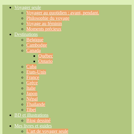
Voyager seule
Voyager au quotidien : avant, pendant.
Philosophie du voyage
Voyage au féminin
Moments précieux
Destinations
Belgique
Cambodge
Canada
Québec
Ontario
Cuba
Etats-Unis
France
Grèce
Italie
Japon
Népal
Thaïlande
Tibet
BD et illustrations
Blog dessiné
Mes livres et guides
L’art de voyager seule