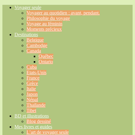
Voyager seule
Voyager au quotidien : avant, pendant.
Philosophie du voyage
Voyage au féminin
Moments précieux
Destinations
Belgique
Cambodge
Canada
Québec
Ontario
Cuba
Etats-Unis
France
Grèce
Italie
Japon
Népal
Thaïlande
Tibet
BD et illustrations
Blog dessiné
Mes livres et guides
L’art de voyager seule