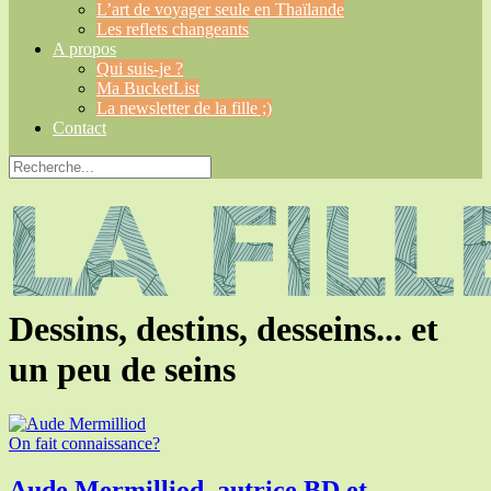
L’art de voyager seule en Thaïlande
Les reflets changeants
A propos
Qui suis-je ?
Ma BucketList
La newsletter de la fille ;)
Contact
Dessins, destins, desseins... et
un peu de seins
On fait connaissance?
Aude Mermilliod, autrice BD et