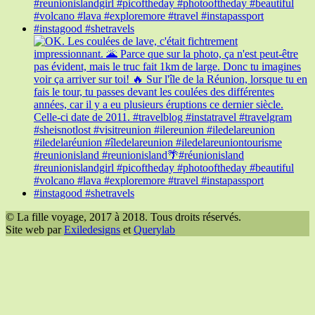
© La fille voyage, 2017 à 2018. Tous droits réservés.
Site web par
Exiledesigns
et
Querylab