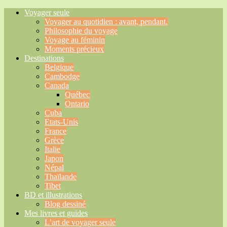
Voyager seule
Voyager au quotidien : avant, pendant.
Philosophie du voyage
Voyage au féminin
Moments précieux
Destinations
Belgique
Cambodge
Canada
Québec
Ontario
Cuba
Etats-Unis
France
Grèce
Italie
Japon
Népal
Thaïlande
Tibet
BD et illustrations
Blog dessiné
Mes livres et guides
L’art de voyager seule