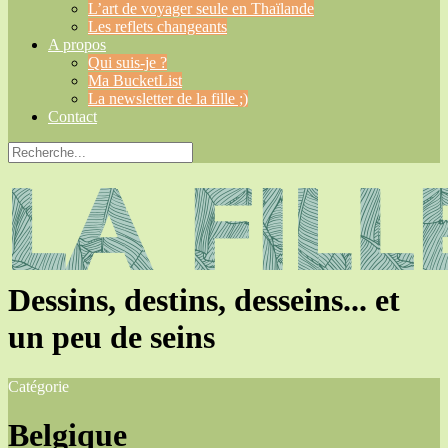
L’art de voyager seule en Thaïlande
Les reflets changeants
A propos
Qui suis-je ?
Ma BucketList
La newsletter de la fille ;)
Contact
Dessins, destins, desseins... et
un peu de seins
Catégorie
Belgique