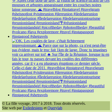
© La fille voyage, 2017 à 2018. Tous droits réservés.
Site web par
Exiledesigns
et
Querylab