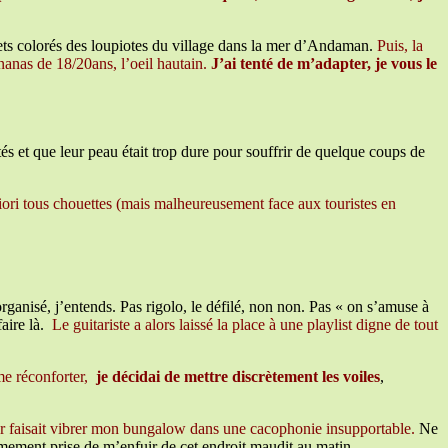
eflets colorés des loupiotes du village dans la mer d’Andaman.
Puis, la
 nanas de 18/20ans, l’oeil hautain.
J’ai tenté de m’adapter, je vous le
tés et que leur peau était trop dure pour souffrir de quelque coups de
priori tous chouettes (mais malheureusement face aux touristes en
rganisé, j’entends. Pas rigolo, le défilé, non non. Pas « on s’amuse à
faire là.
Le guitariste a alors laissé la place à une playlist digne de tout
me réconforter,
je décidai de mettre discrètement les voiles
,
 mer faisait vibrer mon bungalow dans une cacophonie insupportable.
Ne
fermement prise de m’enfuir de cet endroit maudit au matin.