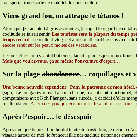
transporter toute sorte de matériel de construction.
Viens grand fou, on attrape le tétanos !
Alors que je transpirai à grosses gouttes, je captai le regard de certa
coolitude se faisait sentir.
Les touristes sont la plupart du temps prés
temps record
: ce matin diving, cet après-midi cooking class, ce soir
encore sentir sur les peaux moites des vacanciers.
Les uns et les autres tantôt bohèmes, tantôt apprêtés jusqu’aux bouts 
Mais que voulez-vous, ça se mérite l’ouverture d’esprit…
Sur la plage
abandonnée
… coquillages et 
Une bonne nouvelle cependant : Pam, la patronne de mon hôtel, éta
(sigh). Le bungalow n’avait aucun charme, mais il était fonctionnel, et
comparaisons avec Koh Phangan, sans succès, je décidai d’aller manger
m’attendaient.
Au vu des prix, je décidai qu’on ferait durer ces fruit
Après l’espoir… le désespoir
Après quelque heures d’un boulot teinté de frustration, je décidai d’
visages autour de moi, je fut accueillie par quelque personnes charma