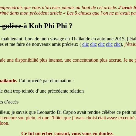
omprendrais que vous n’arriviez jamais au bout de cet article.
J’avais 
primé dans mon précédent article «
Les 5 choses que l’on ne m’avait pas
e galère
à Koh Phi Phi ?
nt maintenant. Lors de mon voyage en Thaïlande en automne 2015, j’étai
es et me faire de nouveaux amis précieux (
clic
clic
clic
clic
clic
),
j’étai
ne disponibilité plus intense, une concentration plus accrue. Je ne peux
Thailande.
J’ai procédé par élimination :
 était trop teintée d’une précédente relation
es d’accès
illeur, je savais que Leonardo Di Caprio avait rendue célèbre ce petit mi
t encore son plein, et que l’hôtel que j’avais choisi était assez excentré,
 Moon.
Ce fut un échec cuisant, vous vous en doutez.