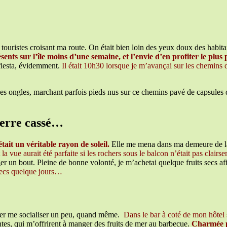
ins touristes croisant ma route. On était bien loin des yeux doux des hab
ents sur l’île moins d’une semaine, et l’envie d’en profiter le plus p
 fiesta, évidemment.
Il était 10h30 lorsque je m’avançai sur les chemins de
des ongles, marchant parfois pieds nus sur ce chemins pavé de capsules d
verre cassé…
it un véritable rayon de soleil.
Elle me mena dans ma demeure de la 
la vue aurait été parfaite si les rochers sous le balcon n’était pas clai
 un bout. Pleine de bonne volonté, je m’achetai quelque fruits secs af
s secs quelque jours…
aller me socialiser un peu, quand même.
Dans le bar à coté de mon hôtel s
ntes, qui m’offrirent à manger des fruits de mer au barbecue.
Charmée pa