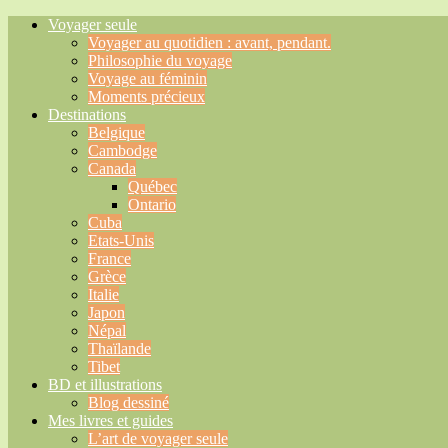
Voyager seule
Voyager au quotidien : avant, pendant.
Philosophie du voyage
Voyage au féminin
Moments précieux
Destinations
Belgique
Cambodge
Canada
Québec
Ontario
Cuba
Etats-Unis
France
Grèce
Italie
Japon
Népal
Thaïlande
Tibet
BD et illustrations
Blog dessiné
Mes livres et guides
L’art de voyager seule