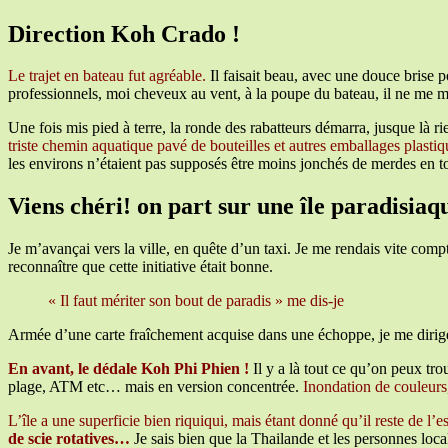
Direction Koh Crado !
Le trajet en bateau fut agréable.
Il faisait beau, avec une douce brise 
professionnels, moi cheveux au vent, à la poupe du bateau, il ne me m
Une fois mis pied à terre, la ronde des rabatteurs démarra, jusque là r
triste chemin aquatique pavé de bouteilles et autres emballages plastiq
les environs n’étaient pas supposés être moins jonchés de merdes en
Viens chéri! on part sur une île paradisia
Je m’avançai vers la ville, en quête d’un taxi. Je me rendais vite compt
reconnaître que cette initiative était bonne.
« Il faut mériter son bout de paradis » me dis-je
Armée d’une carte fraîchement acquise dans une échoppe, je me dirig
En avant, le dédale Koh Phi Phien !
Il y a là tout ce qu’on peux tr
plage, ATM etc… mais en version concentrée.
Inondation de couleurs,
L’île a une superficie bien riquiqui, mais étant donné qu’il reste de l
de scie rotatives…
Je sais bien que la Thailande et les personnes loca