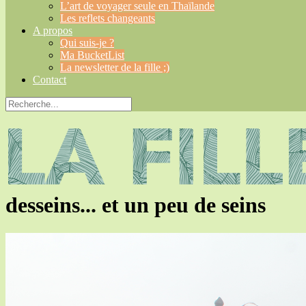
L’art de voyager seule en Thaïlande
Les reflets changeants
A propos
Qui suis-je ?
Ma BucketList
La newsletter de la fille ;)
Contact
desseins... et un peu de seins