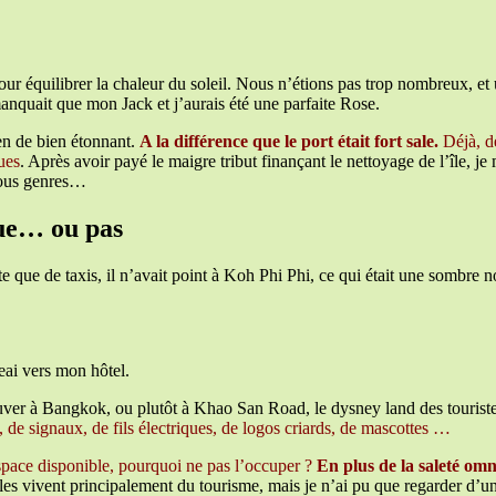
pour équilibrer la chaleur du soleil. Nous n’étions pas trop nombreux, e
anquait que mon Jack et j’aurais été une parfaite Rose.
ien de bien étonnant.
A la différence que le port était fort sale.
Déjà, d
ues
. Après avoir payé le maigre tribut finançant le nettoyage de l’île, 
 tous genres…
que… ou pas
e que de taxis, il n’avait point à Koh Phi Phi, ce qui était une sombre no
eai vers mon hôtel.
ouver à Bangkok, ou plutôt à Khao San Road, le dysney land des touriste
 de signaux, de fils électriques, de logos criards, de mascottes …
’espace disponible, pourquoi ne pas l’occuper ?
En plus de la saleté omn
les vivent principalement du tourisme, mais je n’ai pu que regarder d’un 