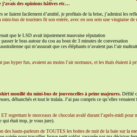
ue j’avais des opinions hâtives etc…
 se liaient facilement d’amitié, je profitais de la brise, j’admirai les r
 un mini-bus de touristes fit son entrée, avec en son sein une vingtaine de
tenait que le LSD avait injustement mauvaise réputation
 passer le bras autour du cou au bout de 3 minutes de conversation
 australienne qui m’assurait que ces éléphants n’avaient pas l’air maltrai
ent pas hyper fun, avaient au moins l’air normaux, et les thaïs étaient à 
 t-shirt mouillé du mini-bus de jouvencelles à peine majeures.
Défilé o
ses, déhanchés et tout le tralala. J’ai pas compris ce qu’elles venaient 
t ET regrettant le morceaux de chocolat avalé durant l’après-midi pour 
 qui était trop, je vous jure).
ation des hauts-parleurs de TOUTES les boites de nuit de la baie sur la
ongue soirée pour travailler, brave petit soldat, rassurée par ma décision 