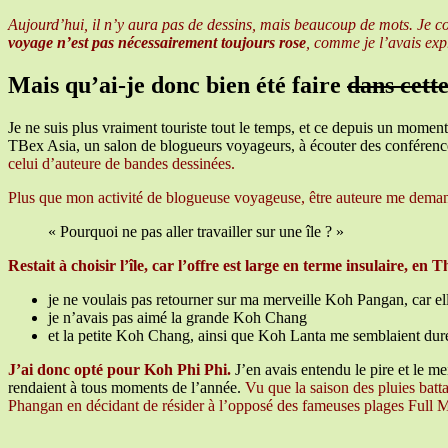
Aujourd’hui, il n’y aura pas de dessins, mais beaucoup de mots. Je c
voyage n’est pas nécessairement toujours rose
, comme je l’avais ex
Mais qu’ai-je donc bien été faire
dans cett
Je ne suis plus vraiment touriste tout le temps, et ce depuis un mome
TBex Asia, un salon de blogueurs voyageurs, à écouter des conférenc
celui d’auteure de bandes dessinées.
Plus que mon activité de blogueuse voyageuse, être auteure me demande u
« Pourquoi ne pas aller travailler sur une île ? »
Restait à choisir l’île, car l’offre est large en terme insulaire, en 
je ne voulais pas retourner sur ma merveille Koh Pangan, car elle
je n’avais pas aimé la grande Koh Chang
et la petite Koh Chang, ainsi que Koh Lanta me semblaient dur
J’ai donc opté pour Koh Phi Phi.
J’en avais entendu le pire et le me
rendaient à tous moments de l’année.
Vu que la saison des pluies battai
Phangan en décidant de résider à l’opposé des fameuses plages Full