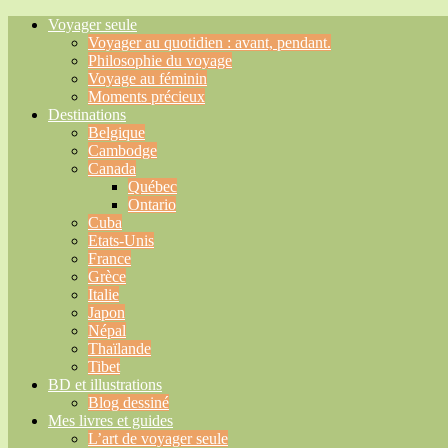
Voyager seule
Voyager au quotidien : avant, pendant.
Philosophie du voyage
Voyage au féminin
Moments précieux
Destinations
Belgique
Cambodge
Canada
Québec
Ontario
Cuba
Etats-Unis
France
Grèce
Italie
Japon
Népal
Thaïlande
Tibet
BD et illustrations
Blog dessiné
Mes livres et guides
L’art de voyager seule