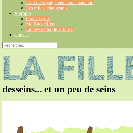
L’art de voyager seule en Thaïlande
Les reflets changeants
A propos
Qui suis-je ?
Ma BucketList
La newsletter de la fille ;)
Contact
desseins... et un peu de seins