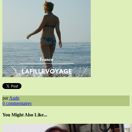
par
Aude
0
commentaires
You Might Also Like...