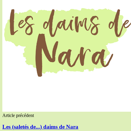
Article précédent
Les (saletés de...) daims de Nara