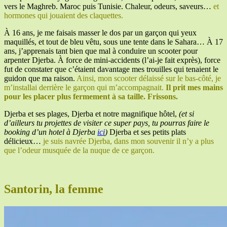
vers le Maghreb. Maroc puis Tunisie. Chaleur, odeurs, saveurs…
et
hormones qui jouaient des claquettes.
À 16 ans, je me faisais masser le dos par un garçon qui yeux
maquillés, et tout de bleu vêtu, sous une tente dans le Sahara… À 17
ans, j’apprenais tant bien que mal à conduire un scooter pour
arpenter Djerba. À force de mini-accidents (l’ai-je fait exprès), force
fut de constater que c’étaient davantage mes trouilles qui tenaient le
guidon que ma raison.
Ainsi, mon scooter délaissé sur le bas-côté, je
m’installai derrière le garçon qui m’accompagnait.
Il prit mes mains
pour les placer plus fermement à sa taille. Frissons.
Djerba et ses plages, Djerba et notre magnifique hôtel,
(et si
d’ailleurs tu projettes de visiter ce super pays, tu pourras faire le
booking d’un hotel à Djerba
ici
)
Djerba et ses petits plats
délicieux…
je suis navrée Djerba, dans mon souvenir il n’y a plus
que l’odeur musquée de la nuque de ce garçon.
Santorin, la femme