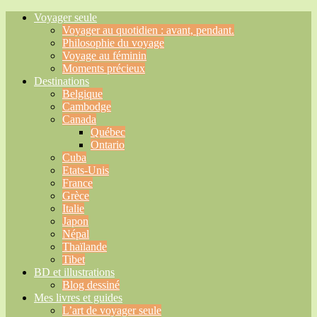
Voyager seule
Voyager au quotidien : avant, pendant.
Philosophie du voyage
Voyage au féminin
Moments précieux
Destinations
Belgique
Cambodge
Canada
Québec
Ontario
Cuba
Etats-Unis
France
Grèce
Italie
Japon
Népal
Thaïlande
Tibet
BD et illustrations
Blog dessiné
Mes livres et guides
L’art de voyager seule