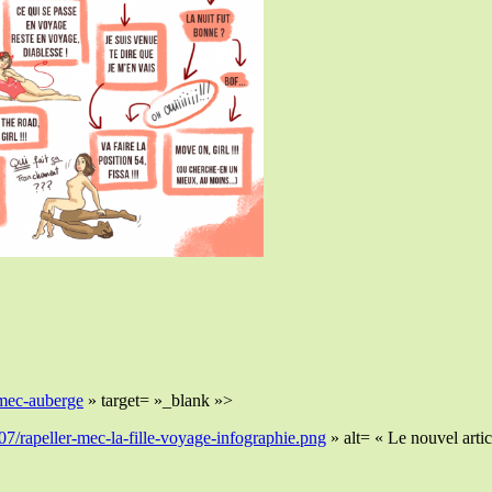
-mec-auberge
» target= »_blank »>
07/rapeller-mec-la-fille-voyage-infographie.png
» alt= « Le nouvel arti