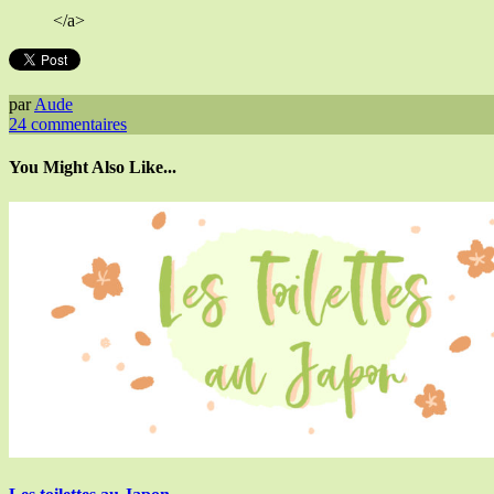
</a>
par
Aude
24
commentaires
You Might Also Like...