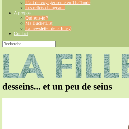
L’art de voyager seule en Thaïlande
Les reflets changeants
A propos
Qui suis-je ?
Ma BucketList
La newsletter de la fille ;)
Contact
desseins... et un peu de seins