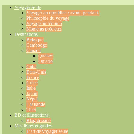
Voyager seule
Voyager au quotidien : avant, pendant.
Philosophie du voyage
Voyage au féminin
Moments précieux
Destinations
Belgique
Cambodge
Canada
Québec
Ontario
Cuba
Etats-Unis
France
Grèce
Italie
Japon
Népal
Thaïlande
Tibet
BD et illustrations
Blog dessiné
Mes livres et guides
L’art de voyager seule