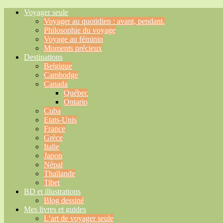
Voyager seule
Voyager au quotidien : avant, pendant.
Philosophie du voyage
Voyage au féminin
Moments précieux
Destinations
Belgique
Cambodge
Canada
Québec
Ontario
Cuba
Etats-Unis
France
Grèce
Italie
Japon
Népal
Thaïlande
Tibet
BD et illustrations
Blog dessiné
Mes livres et guides
L’art de voyager seule