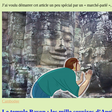
J’ai voulu démarrer cet article un peu spécial par un « marché-parlé 
Cambodge
Le temple Bayon : les mille sourires d’An