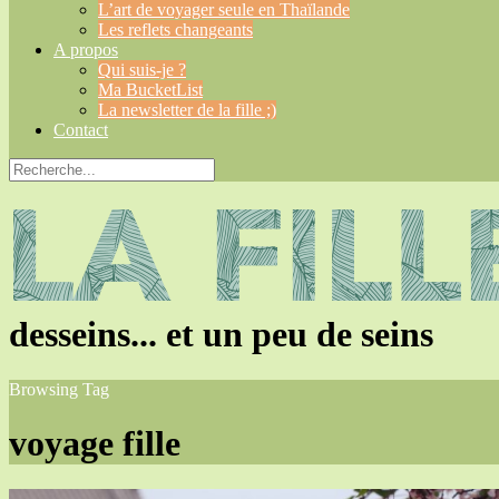
L’art de voyager seule en Thaïlande
Les reflets changeants
A propos
Qui suis-je ?
Ma BucketList
La newsletter de la fille ;)
Contact
desseins... et un peu de seins
Browsing Tag
voyage fille