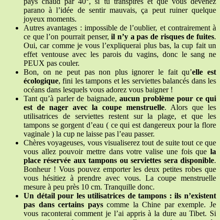
pays chaud par 40°, si tu transpires et que vous devenez
parano à l’idée de sentir mauvais, ça peut ruiner quelque
joyeux moments.
Autres avantages : impossible de l’oublier, et contrairement à
ce que l’on pourrait penser,
il n’y a pas de risques de fuites
.
Oui, car comme je vous l’expliquerai plus bas, la cup fait un
effet ventouse avec les parois du vagins, donc le sang ne
PEUX pas couler.
Bon, on ne peut pas non plus ignorer le fait qu’
elle est
écologique
, fini les tampons et les serviettes balancés dans les
océans dans lesquels vous adorez vous baigner !
Tant qu’à parler de baignade,
aucun problème pour ce qui
est de nager avec la coupe menstruelle
. Alors que les
utilisatrices de serviettes restent sur la plage, et que les
tampons se gorgent d’eau ( ce qui est dangereux pour la flore
vaginale ) la cup ne laisse pas l’eau passer.
Chères voyageuses, vous visualiserez tout de suite tout ce que
vous allez pouvoir mettre dans votre valise une fois que
la
place réservée aux tampons ou serviettes sera disponible
.
Bonheur ! Vous pouvez emporter les deux petites robes que
vous hésitiez à prendre avec vous. La coupe menstruelle
mesure à peu près 10 cm. Tranquille donc.
Un détail pour les utilisatrices de tampons : ils n’existent
pas dans certains pays
comme la Chine par exemple. Je
vous raconterai comment je l’ai appris à la dure au Tibet. Si