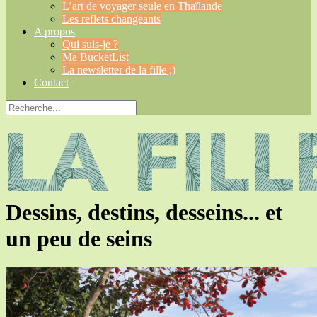
L’art de voyager seule en Thaïlande
Les reflets changeants
A propos
Qui suis-je ?
Ma BucketList
La newsletter de la fille ;)
Contact
Dessins, destins, desseins... et
un peu de seins