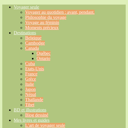
Voyager seule
Voyager au quotidien : avant, pendant.
Philosophie du voyage
Voyage au féminin
Moments précieux
Destinations
Belgique
Cambodge
Canada
Québec
Ontario
Cuba
Etats-Unis
France
Grèce
Italie
Japon
Népal
Thaïlande
Tibet
BD et illustrations
Blog dessiné
Mes livres et guides
L’art de voyager seule