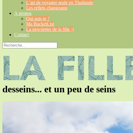
L’art de voyager seule en Thaïlande
Les reflets changeants
A propos
Qui suis-je ?
Ma BucketList
La newsletter de la fille ;)
Contact
desseins... et un peu de seins