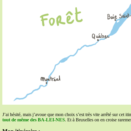
J’ai hésité, mais j’avoue que mon choix s’est très vite arrêté sur cet i
tout de même des BA-LEI-NES
. Et à Bruxelles on en croise rareme