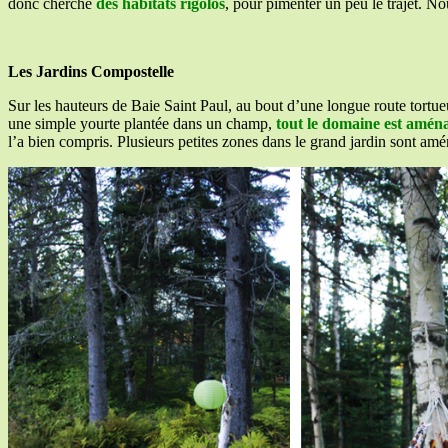
donc cherché
des habitats rigolos
, pour pimenter un peu le trajet. N
Les Jardins Compostelle
Sur les hauteurs de Baie Saint Paul, au bout d’une longue route tortue
une simple yourte plantée dans un champ,
tout le domaine est aména
l’a bien compris. Plusieurs petites zones dans le grand jardin sont amén