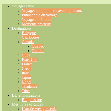
Voyager seule
Voyager au quotidien : avant, pendant.
Philosophie du voyage
Voyage au féminin
Moments précieux
Destinations
Belgique
Cambodge
Canada
Québec
Ontario
Cuba
Etats-Unis
France
Grèce
Italie
Japon
Népal
Thaïlande
Tibet
BD et illustrations
Blog dessiné
Mes livres et guides
L’art de voyager seule