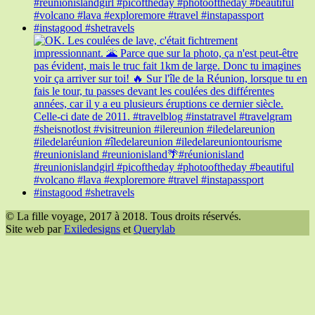
© La fille voyage, 2017 à 2018. Tous droits réservés.
Site web par
Exiledesigns
et
Querylab