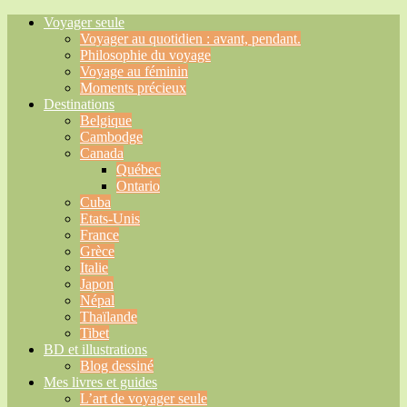
Voyager seule
Voyager au quotidien : avant, pendant.
Philosophie du voyage
Voyage au féminin
Moments précieux
Destinations
Belgique
Cambodge
Canada
Québec
Ontario
Cuba
Etats-Unis
France
Grèce
Italie
Japon
Népal
Thaïlande
Tibet
BD et illustrations
Blog dessiné
Mes livres et guides
L’art de voyager seule